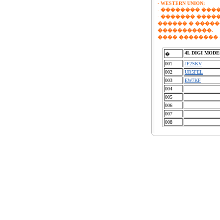
- WESTERN UNION;
- �������� ���
- ������� �����
������ � ����
�����������
.
���� �������� 
4L DIGI MODE
�
001
JF2SKV
002
UR5FEL
003
EW7KF
004
005
006
007
008