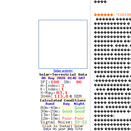
����.
������ - "COLCH
������ �����
���������� �
������������
������������
���������� �
��������� ��
������, ����, 
����� ������
������ �����
��� ��������
���������� �
��������� �
Solar activity
�����������:
- ��� �������
(���������� 
�����������)
- ���
������ 
��� ������ ��
���� ��������
���� �������
���, ������� 
���������� ���
������).
������������
����������� 
��� ��������