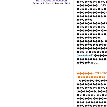
������������
�������� 1 QSO.
��������� �
����������� 
���������� �
������.
������������
����������� ��
��������� �����
��������� ��
���������.
����������: 
������� ����
�������������
��� � ������
International"
�����
�������� ���
����� BSCC.
������ - "TRANSC
(����������)
������ ����
���������� �
�����������
(�������, ���
�� ����� ���
������ �����
��� ��������
���������� �