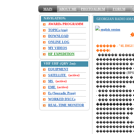
MAIN
ABOUT ME
PHOTOALBUM
FORUM
NAVIGATION:
GEORGIAN RADIO AMA
AWARDs PROGRAMM
english version
TOPICs (rus)
DOWNLOAD
ONLINE LOG
������ - "4L DI
MY VIDEOS
����)
HF EXPEDITION
������ ����
������������
VHF UHF (QRV 2m):
���������� 
����������� 
EQUIPMENT
��������� (BPSK,
SATELLITE
(active)
���������� �
MS
(active)
�����������
���������.
EME
(active)
- ��� �������
Es (Sporadic Prop)
- ��� �������
WORKED DXCCs
- ��� �������
�����������
-
REAL-TIME MONITOR
��������� �
��������� ��
����������.
��������� �����
������������
����������� �