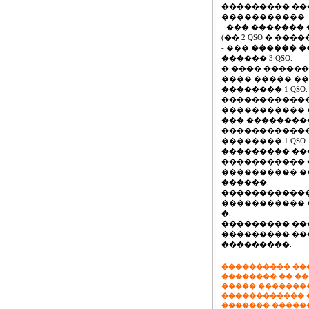
��������� �
�����������:
- ��� �������
(�� 2 QSO � ���
- ���
������ 
������ 3 QSO.
� ���� �����
���� ����� �
�������� 1 QSO.
������������
����������� 
��� ��������
������������
�������� 1 QSO.
��������� �
����������� 
���������� �
������.
������������
����������� �
�.
��������� �����
��������� ��
���������.
���������� ��
�������� �� ��
����� �������
������������ �
������� ������